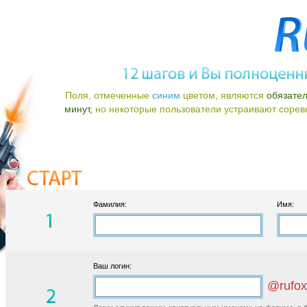
Поля, отмеченные
синим
цветом, являются
обязате
минут,
но некоторые пользователи устраивают соревно
Фамилия:
Имя:
Ваш логин:
@rufox