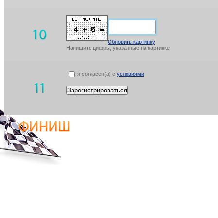
Обновить картинку
Напишите цифры, указанные на картинке
я согласен(а) с
условиями
Зарегистрироваться