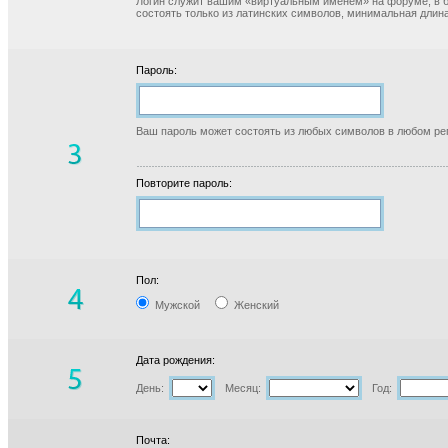
Логин служит вашим «виртуальным именем» на форуме, в б
состоять только из латинских символов, минимальная длина
Пароль:
Ваш пароль может состоять из любых символов в любом реги
Повторите пароль:
Пол:
Мужской
Женский
Дата рождения:
День:
Месяц:
Год:
Почта: