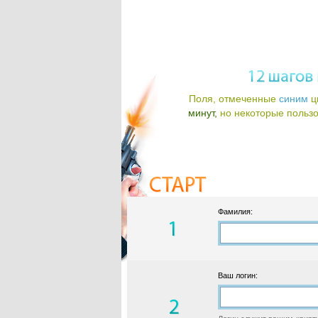
Поля, отмеченные
синим
ц
минут,
но некоторые пользов
Фамилия:
Ваш логин: