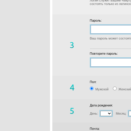
Логин служит вашим «вирт
состоять только из латинс
Пароль:
Ваш пароль может состоять
Повторите пароль:
Пол:
Мужской
Женски
Дата рождения:
День:
Месяц:
Почта: