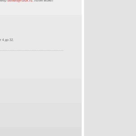
ример
semen@rufox.ru.
Логин может
 4 до 32.