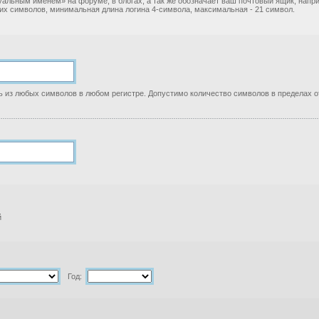
уальным именем» на форуме, в блогах, а так же обозначает ваш почтовый ящик, нап
ких символов, минимальная длина логина 4-символа, максимальная - 21 символ.
 из любых символов в любом регистре. Допустимо количество символов в пределах от
й
Год: