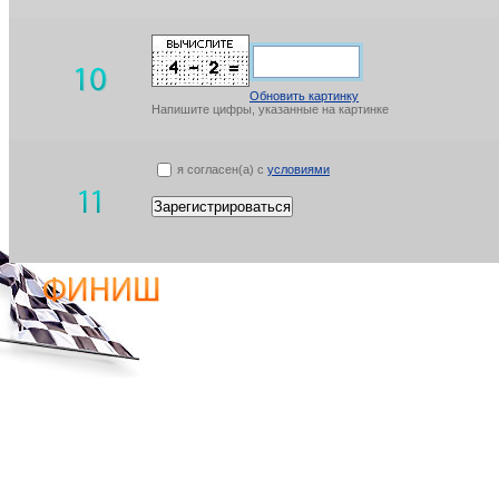
Обновить картинку
Напишите цифры, указанные на картинке
я согласен(а) с
условиями
Зарегистрироваться