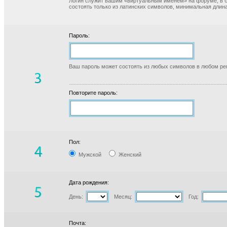
Логин служит вашим «виртуальным именем» на форуме, в б
состоять только из латинских символов, минимальная длина
Пароль:
Ваш пароль может состоять из любых символов в любом реги
Повторите пароль:
Пол:
Мужской
Женский
Дата рождения:
День:
Месяц:
Год:
Почта: