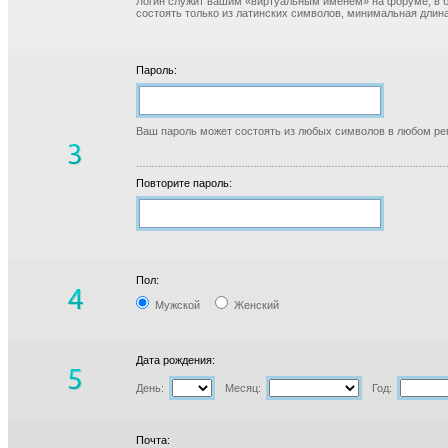
Логин служит вашим «виртуальным именем» на форуме, в б
состоять только из латинских символов, минимальная длина
Пароль:
Ваш пароль может состоять из любых символов в любом реги
Повторите пароль:
Пол:
Мужской
Женский
Дата рождения:
День:
Месяц:
Год:
Почта: