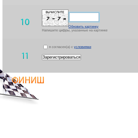
Обновить картинку
Напишите цифры, указанные на картинке
я согласен(а) с
условиями
Зарегистрироваться