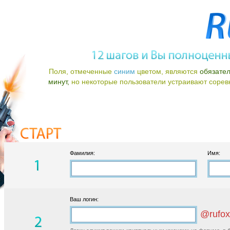
Поля, отмеченные
синим
цветом, являются
обязате
минут,
но некоторые пользователи устраивают соревно
Фамилия:
Имя:
Ваш логин:
@rufox