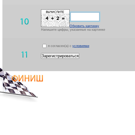
Обновить картинку
Напишите цифры, указанные на картинке
я согласен(а) с
условиями
Зарегистрироваться