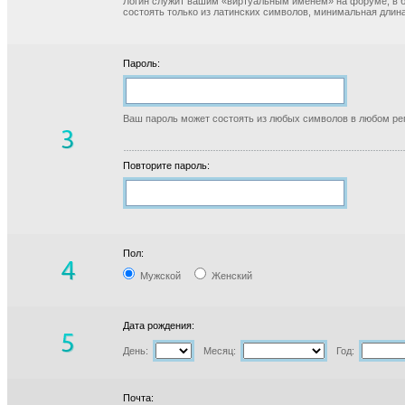
Логин служит вашим «виртуальным именем» на форуме, в б
состоять только из латинских символов, минимальная длина
Пароль:
Ваш пароль может состоять из любых символов в любом реги
Повторите пароль:
Пол:
Мужской
Женский
Дата рождения:
День:
Месяц:
Год:
Почта: