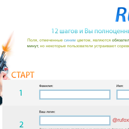
Поля, отмеченные
синим
цветом, являются
обязате
минут,
но некоторые пользователи устраивают соревно
Фамилия:
Имя:
Ваш логин:
@rufox