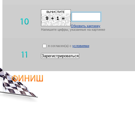
Обновить картинку
Напишите цифры, указанные на картинке
я согласен(а) с
условиями
Зарегистрироваться