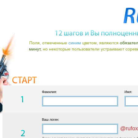
Поля, отмеченные
синим
цветом, являются
обязате
минут,
но некоторые пользователи устраивают соревно
Фамилия:
Имя:
Ваш логин:
@rufox