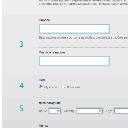
Логин служит вашим «виртуальным именем» на форуме, в б
состоять только из латинских символов, минимальная длина
Пароль:
Ваш пароль может состоять из любых символов в любом реги
Повторите пароль:
Пол:
Мужской
Женский
Дата рождения:
День:
Месяц:
Год:
Почта: