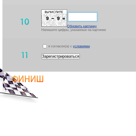
Обновить картинку
Напишите цифры, указанные на картинке
я согласен(а) с
условиями
Зарегистрироваться