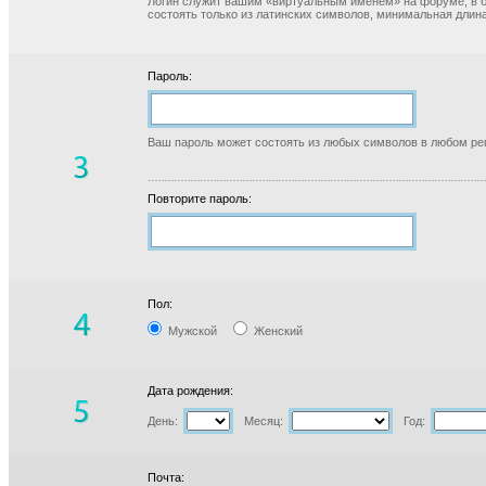
Логин служит вашим «виртуальным именем» на форуме, в б
состоять только из латинских символов, минимальная длина
Пароль:
Ваш пароль может состоять из любых символов в любом реги
Повторите пароль:
Пол:
Мужской
Женский
Дата рождения:
День:
Месяц:
Год:
Почта: