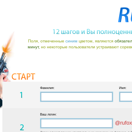
Поля, отмеченные
синим
цветом, являются
обязате
минут,
но некоторые пользователи устраивают соревно
Фамилия:
Имя:
Ваш логин:
@rufox