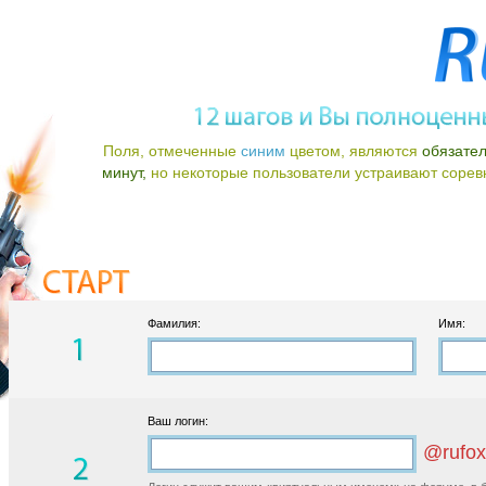
Поля, отмеченные
синим
цветом, являются
обязате
минут,
но некоторые пользователи устраивают соревно
Фамилия:
Имя:
Ваш логин:
@rufox