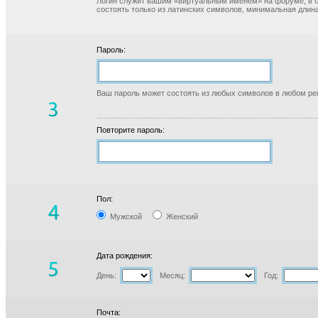
Логин служит вашим «виртуальным именем» на форуме, в б
состоять только из латинских символов, минимальная длина
Пароль:
Ваш пароль может состоять из любых символов в любом реги
Повторите пароль:
Пол:
Мужской
Женский
Дата рождения:
День:
Месяц:
Год:
Почта: