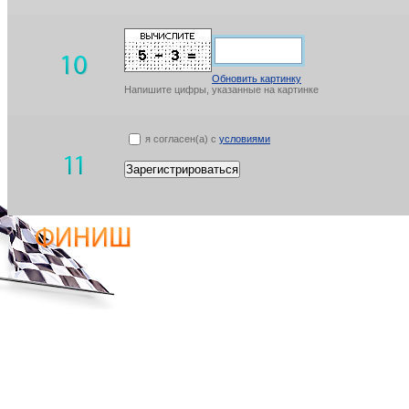
Обновить картинку
Напишите цифры, указанные на картинке
я согласен(а) с
условиями
Зарегистрироваться