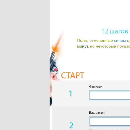
Поля, отмеченные
синим
ц
минут,
но некоторые пользов
Фамилия:
Ваш логин: