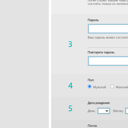
Логин служит вашим «вирт
состоять только из латинс
Пароль:
Ваш пароль может состоять
Повторите пароль:
Пол:
Мужской
Женски
Дата рождения:
День:
Месяц:
Почта: