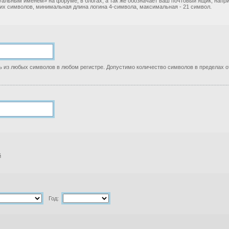
уальным именем» на форуме, в блогах, а так же обозначает ваш почтовый ящик, нап
ких символов, минимальная длина логина 4-символа, максимальная - 21 символ.
 из любых символов в любом регистре. Допустимо количество символов в пределах от
й
Год: