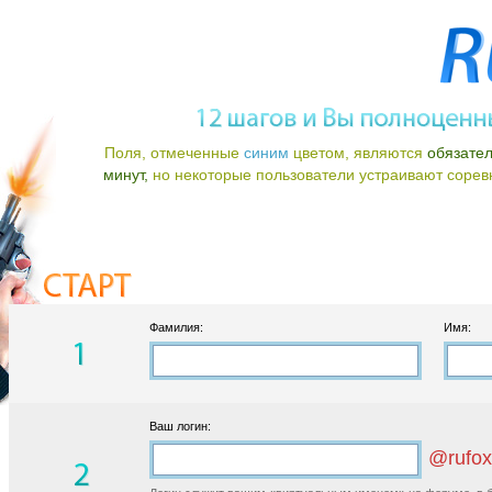
Поля, отмеченные
синим
цветом, являются
обязате
минут,
но некоторые пользователи устраивают соревно
Фамилия:
Имя:
Ваш логин:
@rufox