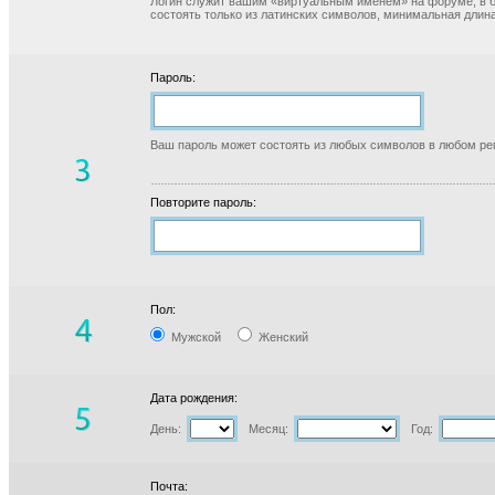
Логин служит вашим «виртуальным именем» на форуме, в б
состоять только из латинских символов, минимальная длина
Пароль:
Ваш пароль может состоять из любых символов в любом реги
Повторите пароль:
Пол:
Мужской
Женский
Дата рождения:
День:
Месяц:
Год:
Почта: