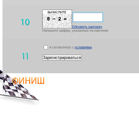
Обновить картинку
Напишите цифры, указанные на картинке
я согласен(а) с
условиями
Зарегистрироваться