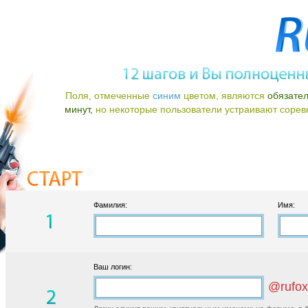
Поля, отмеченные
синим
цветом, являются
обязате
минут,
но некоторые пользователи устраивают соревно
Фамилия:
Имя:
Ваш логин:
@rufox