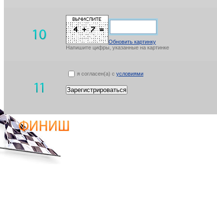
Обновить картинку
Напишите цифры, указанные на картинке
я согласен(а) с
условиями
Зарегистрироваться