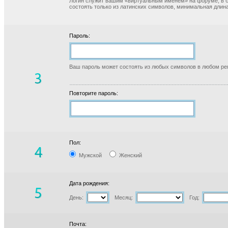
Логин служит вашим «виртуальным именем» на форуме, в б
состоять только из латинских символов, минимальная длина
Пароль:
Ваш пароль может состоять из любых символов в любом реги
Повторите пароль:
Пол:
Мужской
Женский
Дата рождения:
День:
Месяц:
Год:
Почта: