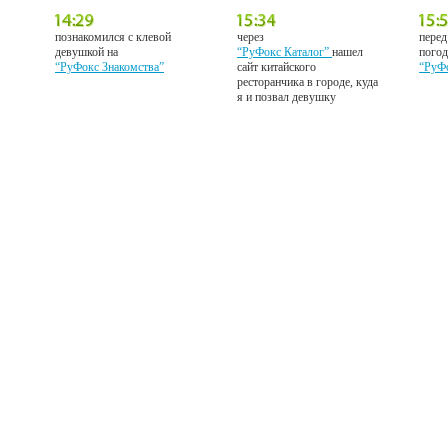
познакомился с клевой
через
перед
девушкой на
“РуФокс Каталог”
нашел
погод
“РуФокс Знакомства”
сайт китайского
“РуФ
ресторанчика в городе, куда
я и позвал девушку