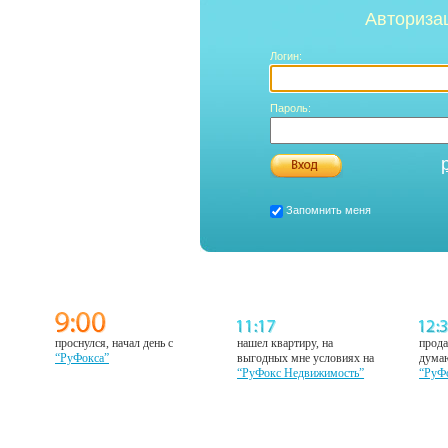
Авториза
Логин:
Пароль:
Запомнить меня
проснулся, начал день с
нашел квартиру, на
прода
“РуФокса”
выгодных мне условиях на
думаю
“РуФокс Недвижимость”
“РуФ