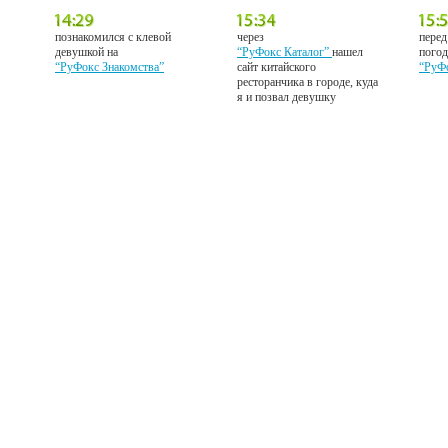
познакомился с клевой
через
перед
девушкой на
“РуФокс Каталог”
нашел
погод
“РуФокс Знакомства”
сайт китайского
“РуФ
ресторанчика в городе, куда
я и позвал девушку