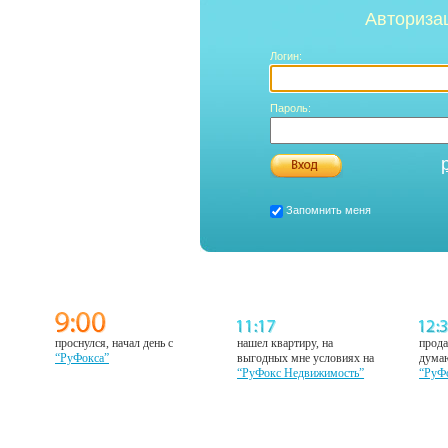
Авториза
Логин:
Пароль:
Запомнить меня
проснулся, начал день с
нашел квартиру, на
прода
“РуФокса”
выгодных мне условиях на
думаю
“РуФокс Недвижимость”
“РуФ