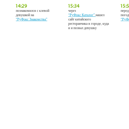
познакомился с клевой
через
перед
девушкой на
“РуФокс Каталог”
нашел
погод
“РуФокс Знакомства”
сайт китайского
“РуФ
ресторанчика в городе, куда
я и позвал девушку