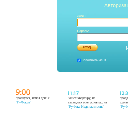
Авториза
Логин:
Пароль:
Запомнить меня
проснулся, начал день с
нашел квартиру, на
прода
“РуФокса”
выгодных мне условиях на
думаю
“РуФокс Недвижимость”
“РуФ