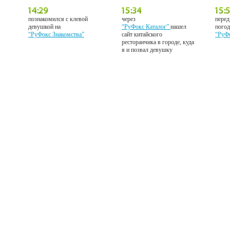
познакомился с клевой
через
перед
девушкой на
“РуФокс Каталог”
нашел
погод
“РуФокс Знакомства”
сайт китайского
“РуФ
ресторанчика в городе, куда
я и позвал девушку