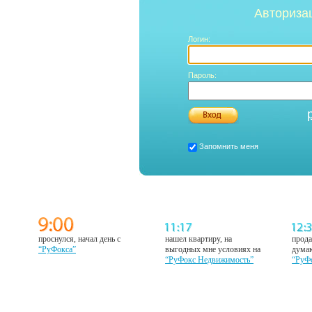
Авториза
Логин:
Пароль:
Запомнить меня
проснулся, начал день с
нашел квартиру, на
прода
“РуФокса”
выгодных мне условиях на
думаю
“РуФокс Недвижимость”
“РуФ