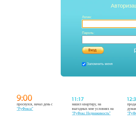
Авториза
Логин:
Пароль:
Запомнить меня
проснулся, начал день с
нашел квартиру, на
прода
“РуФокса”
выгодных мне условиях на
думаю
“РуФокс Недвижимость”
“РуФ