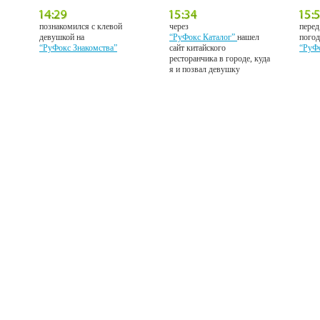
познакомился с клевой
через
перед
девушкой на
“РуФокс Каталог”
нашел
погод
“РуФокс Знакомства”
сайт китайского
“РуФ
ресторанчика в городе, куда
я и позвал девушку