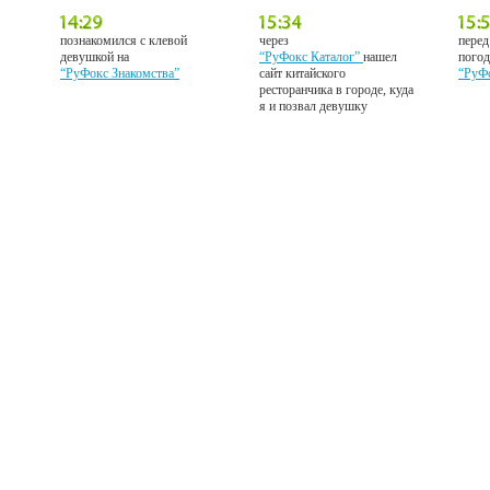
познакомился с клевой
через
перед
девушкой на
“РуФокс Каталог”
нашел
погод
“РуФокс Знакомства”
сайт китайского
“РуФ
ресторанчика в городе, куда
я и позвал девушку