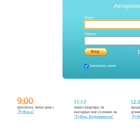
Авториза
Логин:
Пароль:
Запомнить меня
проснулся, начал день с
нашел квартиру, на
прода
“РуФокса”
выгодных мне условиях на
думаю
“РуФокс Недвижимость”
“РуФ