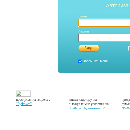
Авториза
Логин:
Пароль:
Запомнить меня
проснулся, начал день с
нашел квартиру, на
прода
“РуФокса”
выгодных мне условиях на
думаю
“РуФокс Недвижимость”
“РуФ