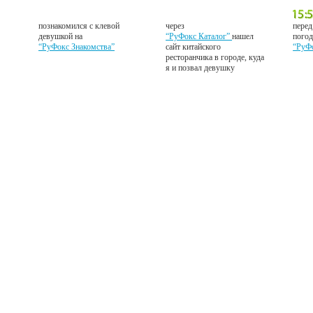
познакомился с клевой
через
перед
девушкой на
“РуФокс Каталог”
нашел
погод
“РуФокс Знакомства”
сайт китайского
“РуФ
ресторанчика в городе, куда
я и позвал девушку