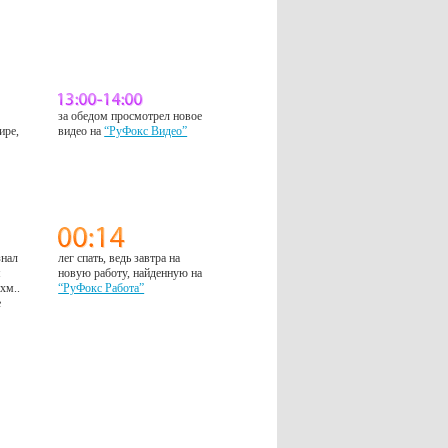
за обедом просмотрел новое
ире,
видео на
“РуФокс Видео”
знал
лег спать, ведь завтра на
м
новую работу, найденную на
 хм..
“РуФокс Работа”
е