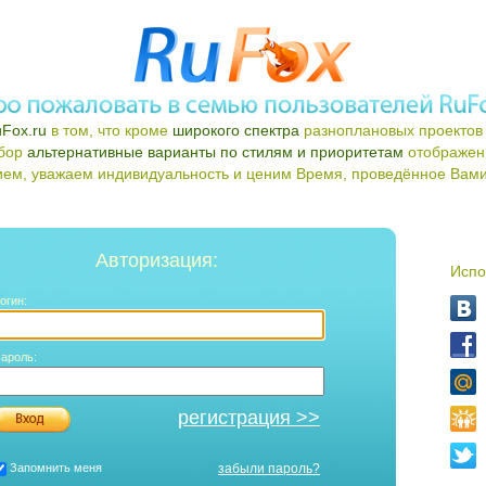
Fox.ru
в том, что кроме
широкого спектра
разноплановых проектов 
ыбор
альтернативные варианты по стилям и приоритетам
отображен
ем, уважаем индивидуальность и ценим Время, проведённое Вами 
Авторизация:
Испо
огин:
ароль:
регистрация >>
Запомнить меня
забыли пароль?