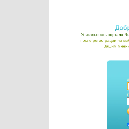
Уникальность портала Ru
после регистрации на в
Вашим мнени
Л
П