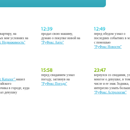
вартиру, на
продал свою машину,
перед обедом узнал о
ых мне условиях на
думаю о покупке новой на
последних событиях в м
с Недвижимость”
“РуФокс Авто”
с помошью
“РуФокс Новости”
перед свиданием узнал
вернулся со свидания, у
с Каталог”
нашел
погоду, заглянув на
многое о девушке, в то
тайского
“РуФокс Погода”
числе и ее знак Зодиака,
нчика в городе, куда
интересно узнать больш
вал девушку
“РуФокс Астрология”