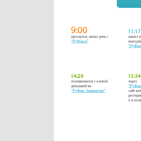
проснулся, начал день с
нашел к
“РуФокса”
выгодн
“РуФок
познакомился с клевой
через
девушкой на
“РуФок
“РуФокс Знакомства”
сайт ки
рестора
я и поз