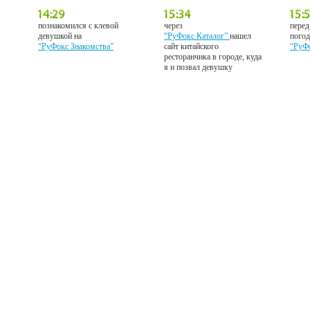
познакомился с клевой
через
перед
девушкой на
“РуФокс Каталог”
нашел
погод
“РуФокс Знакомства”
сайт китайского
“РуФ
ресторанчика в городе, куда
я и позвал девушку