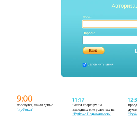
Авториза
Логин:
Пароль:
Запомнить меня
проснулся, начал день с
нашел квартиру, на
прода
“РуФокса”
выгодных мне условиях на
думаю
“РуФокс Недвижимость”
“РуФ