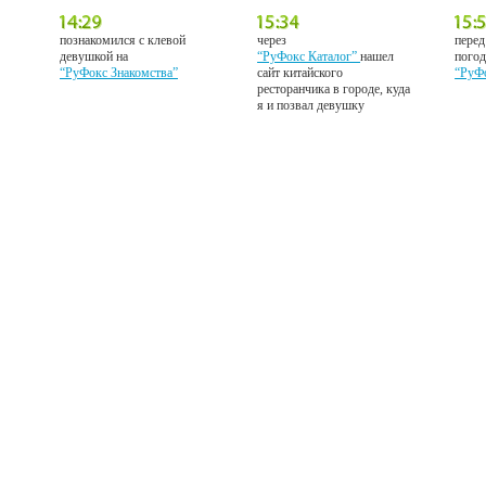
познакомился с клевой
через
перед
девушкой на
“РуФокс Каталог”
нашел
погод
“РуФокс Знакомства”
сайт китайского
“РуФ
ресторанчика в городе, куда
я и позвал девушку