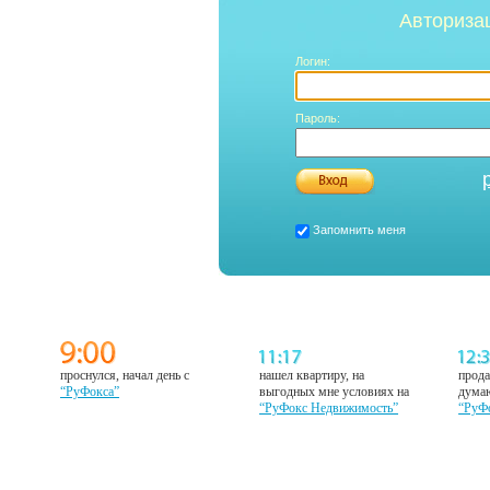
Авториза
Логин:
Пароль:
Запомнить меня
проснулся, начал день с
нашел квартиру, на
прода
“РуФокса”
выгодных мне условиях на
думаю
“РуФокс Недвижимость”
“РуФ