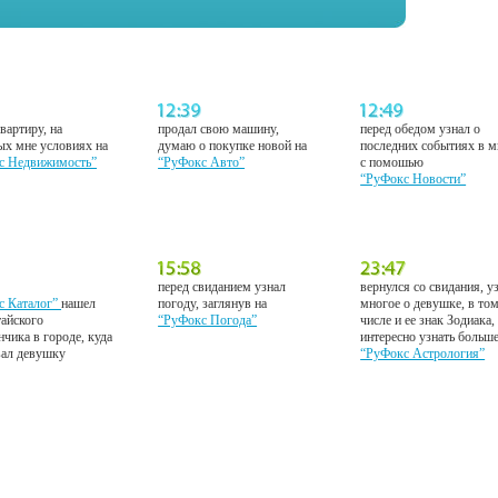
вартиру, на
продал свою машину,
перед обедом узнал о
ых мне условиях на
думаю о покупке новой на
последних событиях в м
с Недвижимость”
“РуФокс Авто”
с помошью
“РуФокс Новости”
перед свиданием узнал
вернулся со свидания, у
с Каталог”
нашел
погоду, заглянув на
многое о девушке, в то
тайского
“РуФокс Погода”
числе и ее знак Зодиака,
нчика в городе, куда
интересно узнать больш
вал девушку
“РуФокс Астрология”