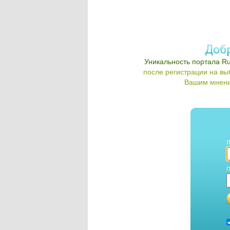
Уникальность портала Ru
после регистрации на в
Вашим мнени
Л
П