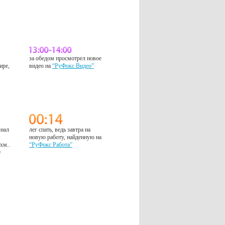
за обедом просмотрел новое
ире,
видео на
“РуФокс Видео”
знал
лег спать, ведь завтра на
м
новую работу, найденную на
 хм..
“РуФокс Работа”
е