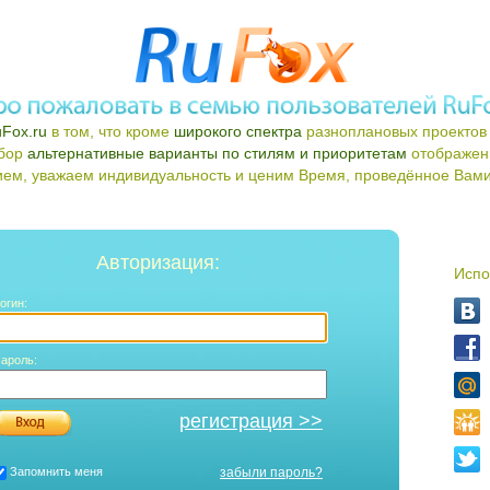
Fox.ru
в том, что кроме
широкого спектра
разноплановых проектов 
ыбор
альтернативные варианты по стилям и приоритетам
отображен
ем, уважаем индивидуальность и ценим Время, проведённое Вами 
Авторизация:
Испо
огин:
ароль:
регистрация >>
Запомнить меня
забыли пароль?