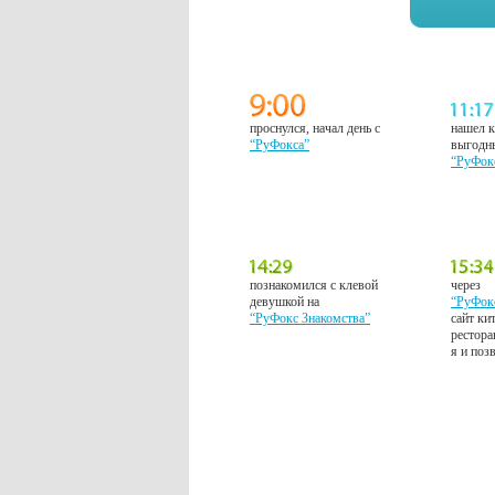
проснулся, начал день с
нашел к
“РуФокса”
выгодн
“РуФок
познакомился с клевой
через
девушкой на
“РуФок
“РуФокс Знакомства”
сайт ки
рестора
я и поз