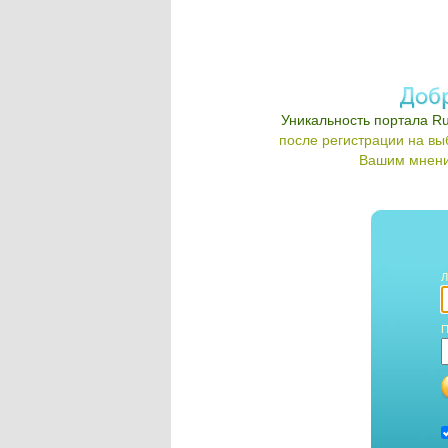
Уникальность портала Ru
после регистрации на в
Вашим мнени
Л
П