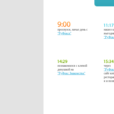
проснулся, начал день с
нашел к
“РуФокса”
выгодн
“РуФок
познакомился с клевой
через
девушкой на
“РуФок
“РуФокс Знакомства”
сайт ки
рестора
я и поз