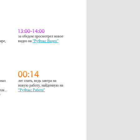
за обедом просмотрел новое
ире,
видео на
“РуФокс Видео”
знал
лег спать, ведь завтра на
м
новую работу, найденную на
 хм..
“РуФокс Работа”
е