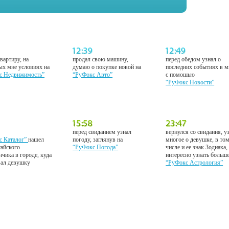
вартиру, на
продал свою машину,
перед обедом узнал о
ых мне условиях на
думаю о покупке новой на
последних событиях в м
с Недвижимость”
“РуФокс Авто”
с помошью
“РуФокс Новости”
перед свиданием узнал
вернулся со свидания, у
с Каталог”
нашел
погоду, заглянув на
многое о девушке, в то
тайского
“РуФокс Погода”
числе и ее знак Зодиака,
нчика в городе, куда
интересно узнать больш
вал девушку
“РуФокс Астрология”