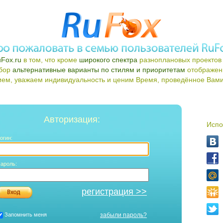
Fox.ru
в том, что кроме
широкого спектра
разноплановых проектов 
ыбор
альтернативные варианты по стилям и приоритетам
отображен
ем, уважаем индивидуальность и ценим Время, проведённое Вами 
Авторизация:
Испо
огин:
ароль:
регистрация >>
Запомнить меня
забыли пароль?