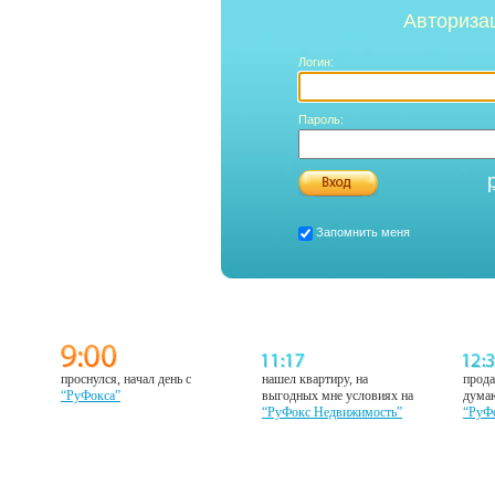
Авториза
Логин:
Пароль:
Запомнить меня
проснулся, начал день с
нашел квартиру, на
прода
“РуФокса”
выгодных мне условиях на
думаю
“РуФокс Недвижимость”
“РуФ