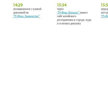
познакомился с клевой
через
перед
девушкой на
“РуФокс Каталог”
нашел
погод
“РуФокс Знакомства”
сайт китайского
“РуФ
ресторанчика в городе, куда
я и позвал девушку