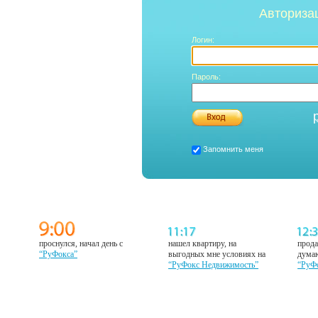
Авториза
Логин:
Пароль:
Запомнить меня
проснулся, начал день с
нашел квартиру, на
прода
“РуФокса”
выгодных мне условиях на
думаю
“РуФокс Недвижимость”
“РуФ