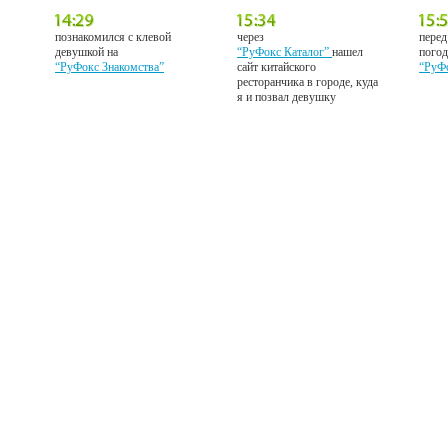
познакомился с клевой
через
перед
девушкой на
“РуФокс Каталог”
нашел
погод
“РуФокс Знакомства”
сайт китайского
“РуФ
ресторанчика в городе, куда
я и позвал девушку