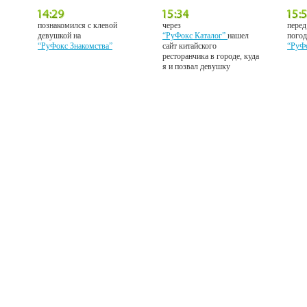
познакомился с клевой
через
перед
девушкой на
“РуФокс Каталог”
нашел
погод
“РуФокс Знакомства”
сайт китайского
“РуФ
ресторанчика в городе, куда
я и позвал девушку