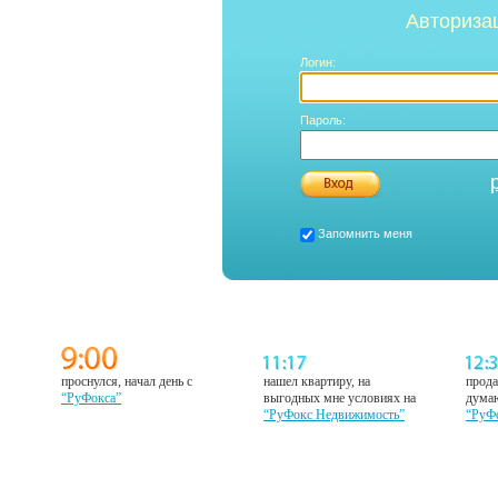
Авториза
Логин:
Пароль:
Запомнить меня
проснулся, начал день с
нашел квартиру, на
прода
“РуФокса”
выгодных мне условиях на
думаю
“РуФокс Недвижимость”
“РуФ