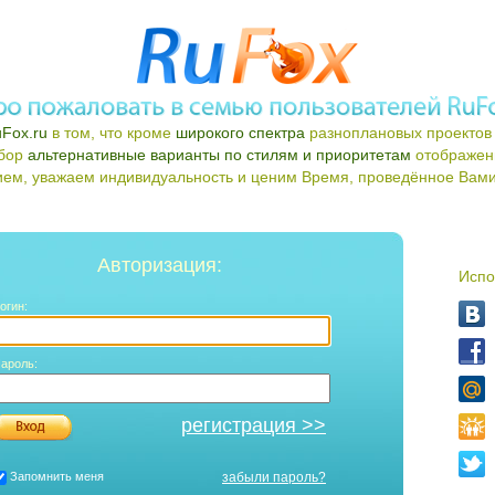
Fox.ru
в том, что кроме
широкого спектра
разноплановых проектов 
ыбор
альтернативные варианты по стилям и приоритетам
отображен
ем, уважаем индивидуальность и ценим Время, проведённое Вами 
Авторизация:
Испо
огин:
ароль:
регистрация >>
Запомнить меня
забыли пароль?