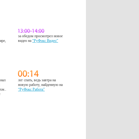
за обедом просмотрел новое
ире,
видео на
“РуФокс Видео”
знал
лег спать, ведь завтра на
м
новую работу, найденную на
 хм..
“РуФокс Работа”
е