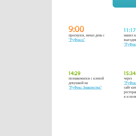
проснулся, начал день с
нашел к
“РуФокса”
выгодн
“РуФок
познакомился с клевой
через
девушкой на
“РуФок
“РуФокс Знакомства”
сайт ки
рестора
я и поз