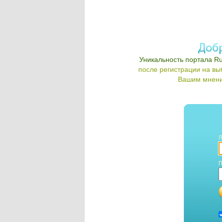
Уникальность портала Ru
после регистрации на в
Вашим мнени
Л
П