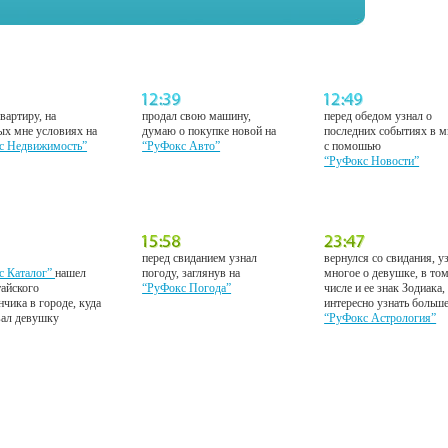
вартиру, на
продал свою машину,
перед обедом узнал о
ых мне условиях на
думаю о покупке новой на
последних событиях в м
с Недвижимость”
“РуФокс Авто”
с помошью
“РуФокс Новости”
перед свиданием узнал
вернулся со свидания, у
с Каталог”
нашел
погоду, заглянув на
многое о девушке, в то
тайского
“РуФокс Погода”
числе и ее знак Зодиака,
нчика в городе, куда
интересно узнать больш
вал девушку
“РуФокс Астрология”