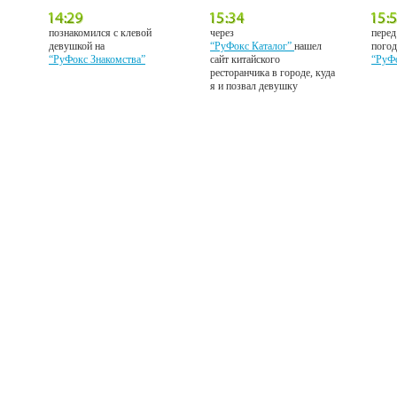
познакомился с клевой
через
перед
девушкой на
“РуФокс Каталог”
нашел
погод
“РуФокс Знакомства”
сайт китайского
“РуФ
ресторанчика в городе, куда
я и позвал девушку