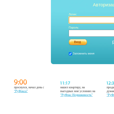
Авториза
Логин:
Пароль:
Запомнить меня
проснулся, начал день с
нашел квартиру, на
прода
“РуФокса”
выгодных мне условиях на
думаю
“РуФокс Недвижимость”
“РуФ