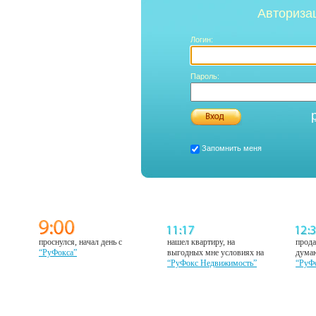
Авториза
Логин:
Пароль:
Запомнить меня
проснулся, начал день с
нашел квартиру, на
прода
“РуФокса”
выгодных мне условиях на
думаю
“РуФокс Недвижимость”
“РуФ