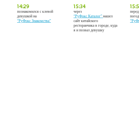
познакомился с клевой
через
перед
девушкой на
“РуФокс Каталог”
нашел
погод
“РуФокс Знакомства”
сайт китайского
“РуФ
ресторанчика в городе, куда
я и позвал девушку