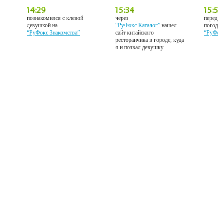
познакомился с клевой
через
перед
девушкой на
“РуФокс Каталог”
нашел
погод
“РуФокс Знакомства”
сайт китайского
“РуФ
ресторанчика в городе, куда
я и позвал девушку