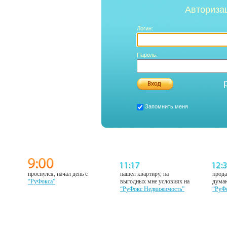
Авториза
Логин:
Пароль:
Запомнить меня
проснулся, начал день с
нашел квартиру, на
прода
“РуФокса”
выгодных мне условиях на
думаю
“РуФокс Недвижимость”
“РуФ