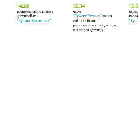
познакомился с клевой
через
перед
девушкой на
“РуФокс Каталог”
нашел
погод
“РуФокс Знакомства”
сайт китайского
“РуФ
ресторанчика в городе, куда
я и позвал девушку