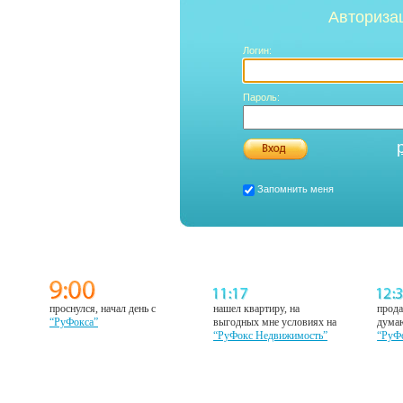
Авториза
Логин:
Пароль:
Запомнить меня
проснулся, начал день с
нашел квартиру, на
прода
“РуФокса”
выгодных мне условиях на
думаю
“РуФокс Недвижимость”
“РуФ