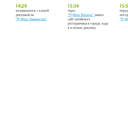
познакомился с клевой
через
перед
девушкой на
“РуФокс Каталог”
нашел
погод
“РуФокс Знакомства”
сайт китайского
“РуФ
ресторанчика в городе, куда
я и позвал девушку