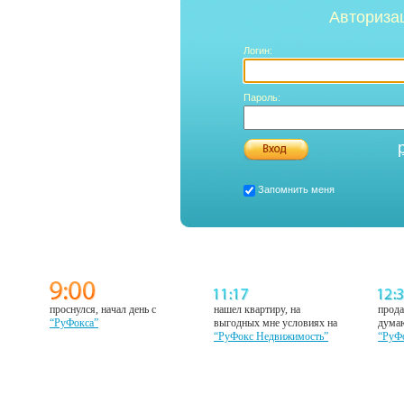
Авториза
Логин:
Пароль:
Запомнить меня
проснулся, начал день с
нашел квартиру, на
прода
“РуФокса”
выгодных мне условиях на
думаю
“РуФокс Недвижимость”
“РуФ