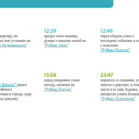
вартиру, на
продал свою машину,
перед обедом узнал о
ых мне условиях на
думаю о покупке новой на
последних событиях в м
с Недвижимость”
“РуФокс Авто”
с помошью
“РуФокс Новости”
перед свиданием узнал
вернулся со свидания, у
с Каталог”
нашел
погоду, заглянув на
многое о девушке, в то
тайского
“РуФокс Погода”
числе и ее знак Зодиака,
нчика в городе, куда
интересно узнать больш
вал девушку
“РуФокс Астрология”