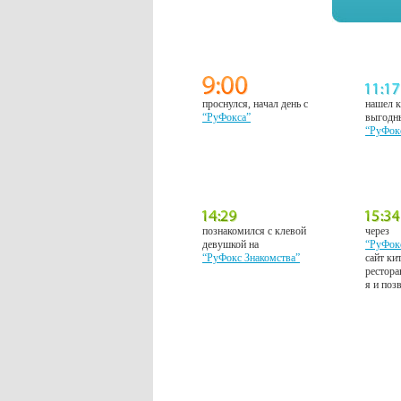
проснулся, начал день с
нашел к
“РуФокса”
выгодн
“РуФок
познакомился с клевой
через
девушкой на
“РуФок
“РуФокс Знакомства”
сайт ки
рестора
я и поз