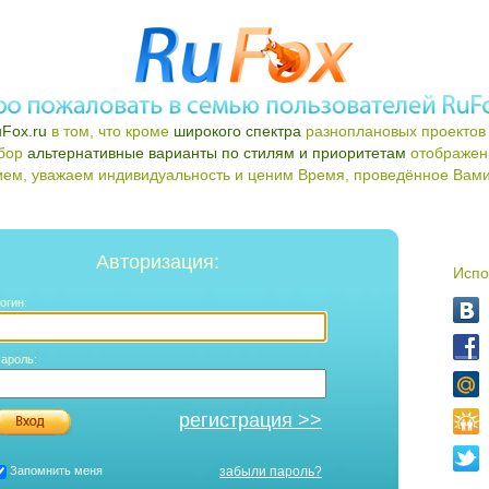
Fox.ru
в том, что кроме
широкого спектра
разноплановых проектов 
ыбор
альтернативные варианты по стилям и приоритетам
отображен
ем, уважаем индивидуальность и ценим Время, проведённое Вами 
Авторизация:
Испо
огин:
ароль:
регистрация >>
Запомнить меня
забыли пароль?