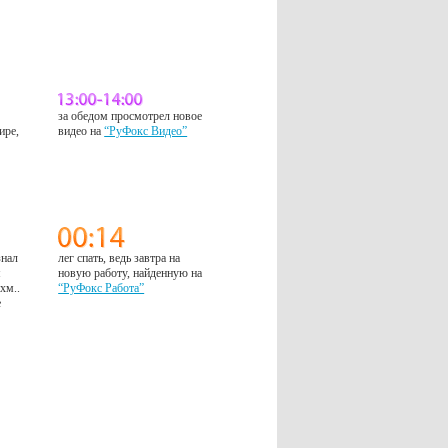
за обедом просмотрел новое
ире,
видео на
“РуФокс Видео”
знал
лег спать, ведь завтра на
м
новую работу, найденную на
 хм..
“РуФокс Работа”
е