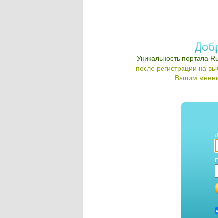
Уникальность портала Ru
после регистрации на в
Вашим мнени
Л
П