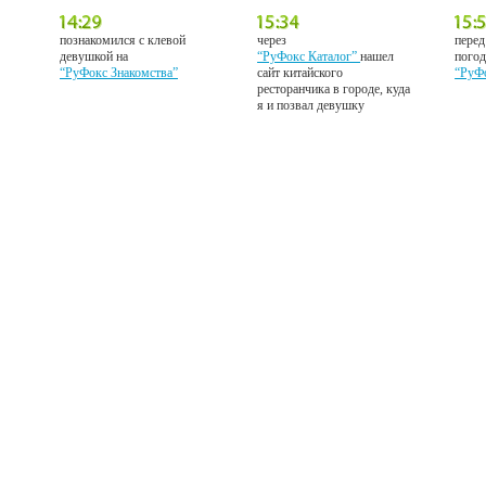
познакомился с клевой
через
перед
девушкой на
“РуФокс Каталог”
нашел
погод
“РуФокс Знакомства”
сайт китайского
“РуФ
ресторанчика в городе, куда
я и позвал девушку