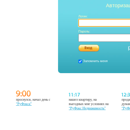
Авториза
Логин:
Пароль:
Запомнить меня
проснулся, начал день с
нашел квартиру, на
прода
“РуФокса”
выгодных мне условиях на
думаю
“РуФокс Недвижимость”
“РуФ