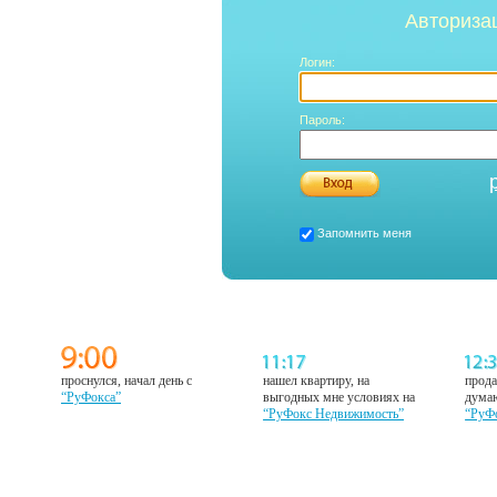
Авториза
Логин:
Пароль:
Запомнить меня
проснулся, начал день с
нашел квартиру, на
прода
“РуФокса”
выгодных мне условиях на
думаю
“РуФокс Недвижимость”
“РуФ