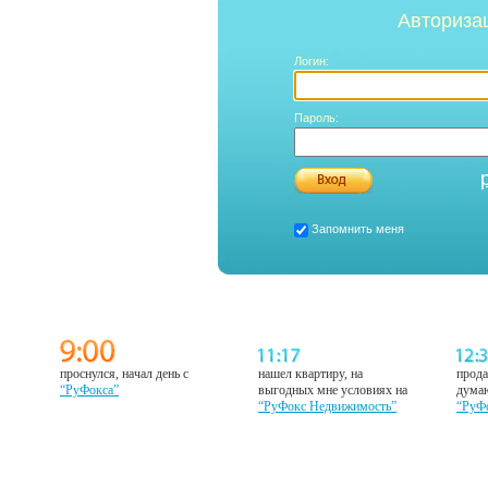
Авториза
Логин:
Пароль:
Запомнить меня
проснулся, начал день с
нашел квартиру, на
прода
“РуФокса”
выгодных мне условиях на
думаю
“РуФокс Недвижимость”
“РуФ