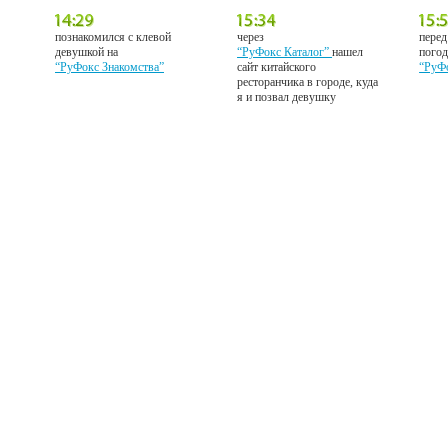
познакомился с клевой
через
перед
девушкой на
“РуФокс Каталог”
нашел
погод
“РуФокс Знакомства”
сайт китайского
“РуФ
ресторанчика в городе, куда
я и позвал девушку