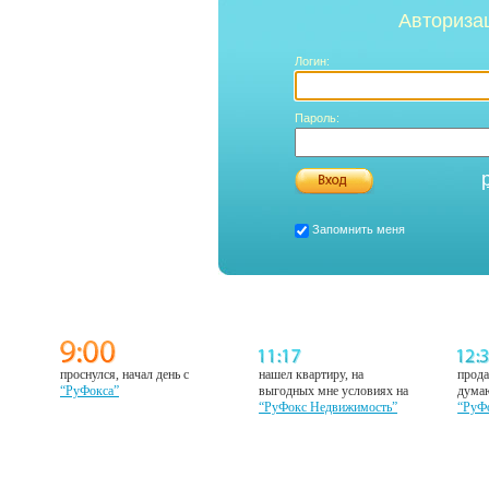
Авториза
Логин:
Пароль:
Запомнить меня
проснулся, начал день с
нашел квартиру, на
прода
“РуФокса”
выгодных мне условиях на
думаю
“РуФокс Недвижимость”
“РуФ