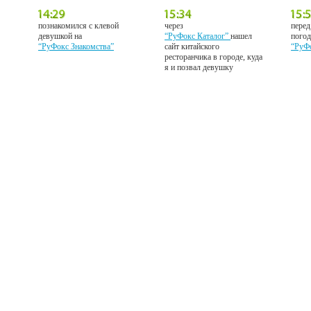
познакомился с клевой
через
перед
девушкой на
“РуФокс Каталог”
нашел
погод
“РуФокс Знакомства”
сайт китайского
“РуФ
ресторанчика в городе, куда
я и позвал девушку