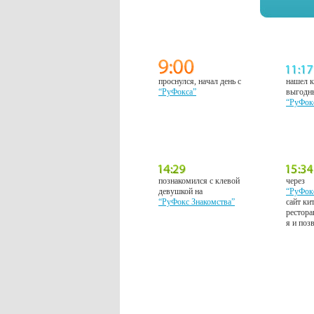
проснулся, начал день с
нашел к
“РуФокса”
выгодн
“РуФок
познакомился с клевой
через
девушкой на
“РуФок
“РуФокс Знакомства”
сайт ки
рестора
я и поз