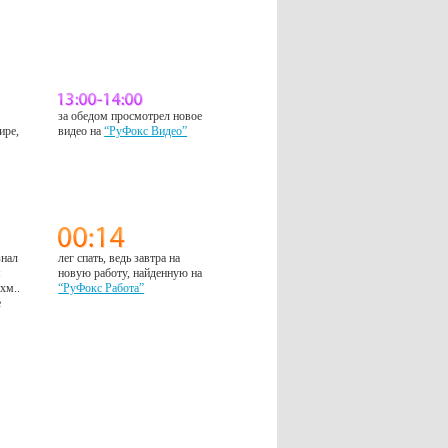
за обедом просмотрел новое
ире,
видео на
“РуФокс Видео”
знал
лег спать, ведь завтра на
м
новую работу, найденную на
 хм..
“РуФокс Работа”
е