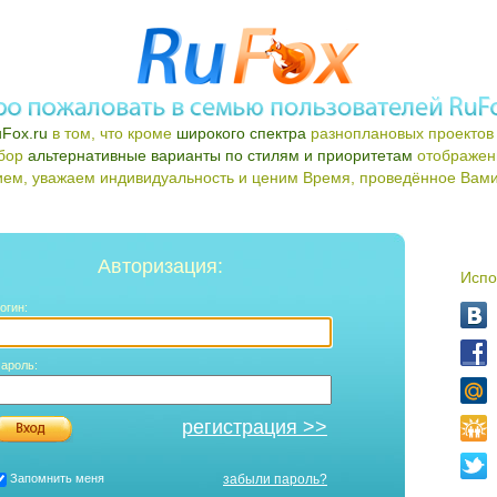
Fox.ru
в том, что кроме
широкого спектра
разноплановых проектов 
ыбор
альтернативные варианты по стилям и приоритетам
отображен
ем, уважаем индивидуальность и ценим Время, проведённое Вами 
Авторизация:
Испо
огин:
ароль:
регистрация >>
Запомнить меня
забыли пароль?