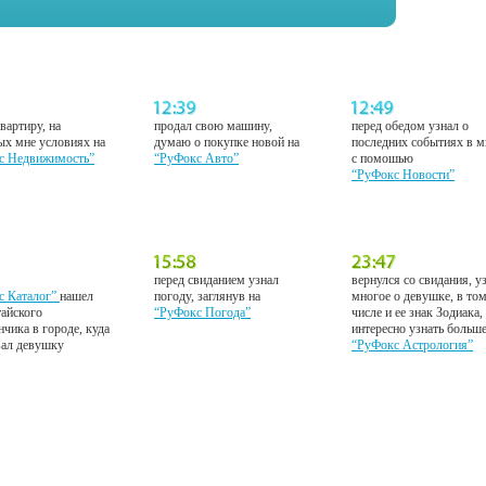
вартиру, на
продал свою машину,
перед обедом узнал о
ых мне условиях на
думаю о покупке новой на
последних событиях в м
с Недвижимость”
“РуФокс Авто”
с помошью
“РуФокс Новости”
перед свиданием узнал
вернулся со свидания, у
с Каталог”
нашел
погоду, заглянув на
многое о девушке, в то
тайского
“РуФокс Погода”
числе и ее знак Зодиака,
нчика в городе, куда
интересно узнать больш
вал девушку
“РуФокс Астрология”