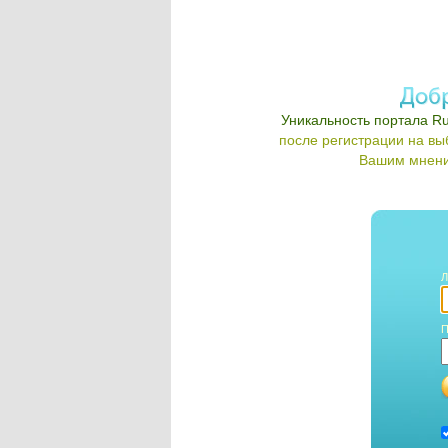
Уникальность портала Ru
после регистрации на в
Вашим мнени
Л
П