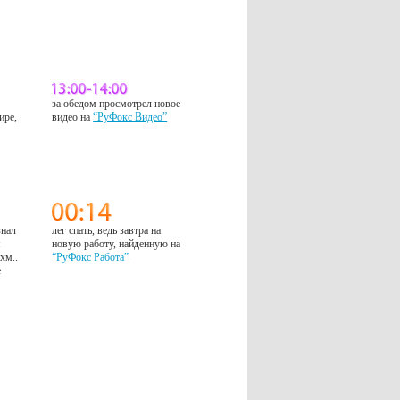
за обедом просмотрел новое
ире,
видео на
“РуФокс Видео”
знал
лег спать, ведь завтра на
м
новую работу, найденную на
 хм..
“РуФокс Работа”
е