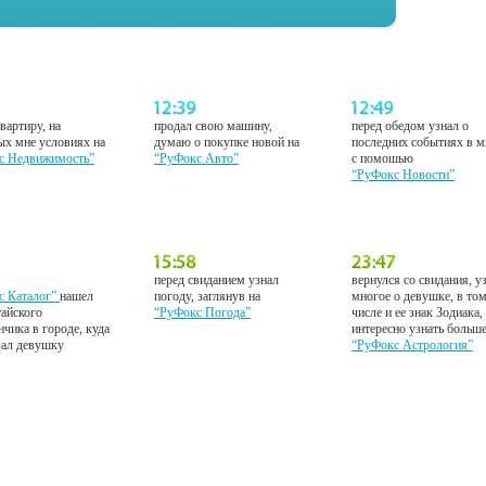
вартиру, на
продал свою машину,
перед обедом узнал о
ых мне условиях на
думаю о покупке новой на
последних событиях в м
с Недвижимость”
“РуФокс Авто”
с помошью
“РуФокс Новости”
перед свиданием узнал
вернулся со свидания, у
с Каталог”
нашел
погоду, заглянув на
многое о девушке, в то
тайского
“РуФокс Погода”
числе и ее знак Зодиака,
нчика в городе, куда
интересно узнать больш
вал девушку
“РуФокс Астрология”