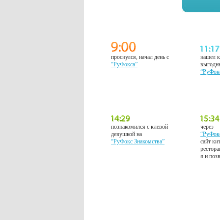
проснулся, начал день с
нашел к
“РуФокса”
выгодн
“РуФок
познакомился с клевой
через
девушкой на
“РуФок
“РуФокс Знакомства”
сайт ки
рестора
я и поз