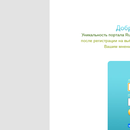
Уникальность портала Ru
после регистрации на в
Вашим мнени
Л
П