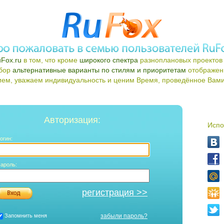
Fox.ru
в том, что кроме
широкого спектра
разноплановых проектов 
ыбор
альтернативные варианты по стилям и приоритетам
отображен
ем, уважаем индивидуальность и ценим Время, проведённое Вами 
Авторизация:
Испо
огин:
ароль:
регистрация >>
Запомнить меня
забыли пароль?