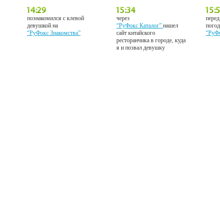
познакомился с клевой
через
перед
девушкой на
“РуФокс Каталог”
нашел
погод
“РуФокс Знакомства”
сайт китайского
“РуФ
ресторанчика в городе, куда
я и позвал девушку