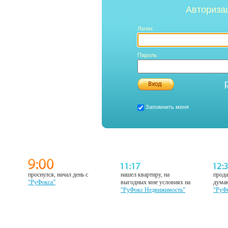
Авториза
Логин:
Пароль:
Запомнить меня
проснулся, начал день с
нашел квартиру, на
прода
“РуФокса”
выгодных мне условиях на
думаю
“РуФокс Недвижимость”
“РуФ