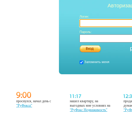
Авториза
Логин:
Пароль:
Запомнить меня
проснулся, начал день с
нашел квартиру, на
прода
“РуФокса”
выгодных мне условиях на
думаю
“РуФокс Недвижимость”
“РуФ