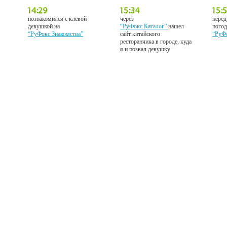
познакомился с клевой
через
перед
девушкой на
“РуФокс Каталог”
нашел
погод
“РуФокс Знакомства”
сайт китайского
“РуФ
ресторанчика в городе, куда
я и позвал девушку