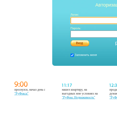
Авториза
Логин:
Пароль:
Запомнить меня
проснулся, начал день с
нашел квартиру, на
прода
“РуФокса”
выгодных мне условиях на
думаю
“РуФокс Недвижимость”
“РуФ