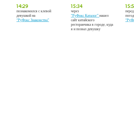
познакомился с клевой
через
перед
девушкой на
“РуФокс Каталог”
нашел
погод
“РуФокс Знакомства”
сайт китайского
“РуФ
ресторанчика в городе, куда
я и позвал девушку