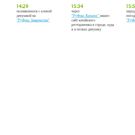
познакомился с клевой
через
перед
девушкой на
“РуФокс Каталог”
нашел
погод
“РуФокс Знакомства”
сайт китайского
“РуФ
ресторанчика в городе, куда
я и позвал девушку