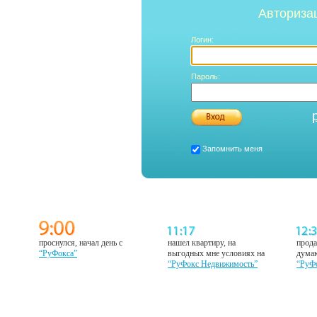
Авториза
Логин:
Пароль:
Запомнить меня
проснулся, начал день с
нашел квартиру, на
прода
“РуФокса”
выгодных мне условиях на
думаю
“РуФокс Недвижимость”
“РуФ