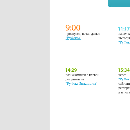
проснулся, начал день с
нашел к
“РуФокса”
выгодн
“РуФок
познакомился с клевой
через
девушкой на
“РуФок
“РуФокс Знакомства”
сайт ки
рестора
я и поз