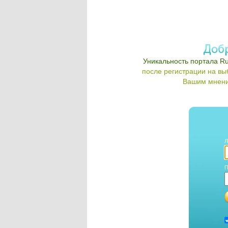
Уникальность портала Ru
после регистрации на в
Вашим мнени
Л
П