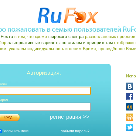
Fox.ru
в том, что кроме
широкого спектра
разноплановых проектов 
ыбор
альтернативные варианты по стилям и приоритетам
отображен
ем, уважаем индивидуальность и ценим Время, проведённое Вами 
Авторизация:
Испо
огин:
ароль:
регистрация >>
Запомнить меня
забыли пароль?