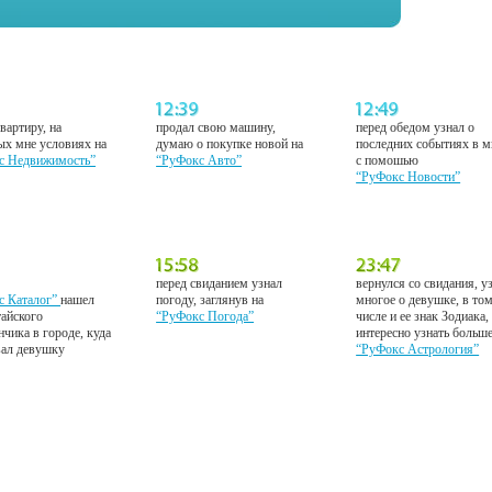
вартиру, на
продал свою машину,
перед обедом узнал о
ых мне условиях на
думаю о покупке новой на
последних событиях в м
с Недвижимость”
“РуФокс Авто”
с помошью
“РуФокс Новости”
перед свиданием узнал
вернулся со свидания, у
с Каталог”
нашел
погоду, заглянув на
многое о девушке, в то
тайского
“РуФокс Погода”
числе и ее знак Зодиака,
нчика в городе, куда
интересно узнать больш
вал девушку
“РуФокс Астрология”