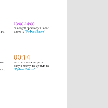
за обедом просмотрел новое
ире,
видео на
“РуФокс Видео”
знал
лег спать, ведь завтра на
м
новую работу, найденную на
 хм..
“РуФокс Работа”
е