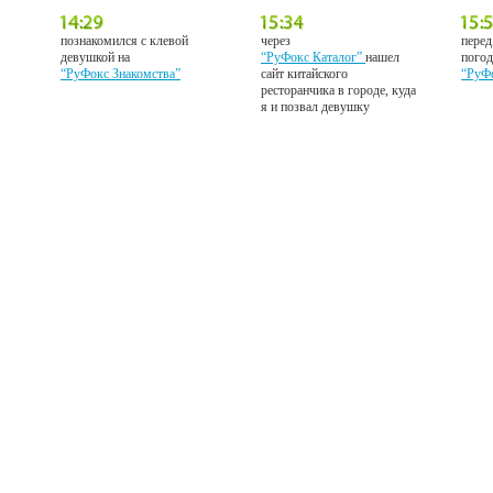
познакомился с клевой
через
перед
девушкой на
“РуФокс Каталог”
нашел
погод
“РуФокс Знакомства”
сайт китайского
“РуФ
ресторанчика в городе, куда
я и позвал девушку