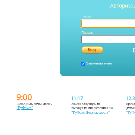
Авториза
Логин:
Пароль:
Запомнить меня
проснулся, начал день с
нашел квартиру, на
прода
“РуФокса”
выгодных мне условиях на
думаю
“РуФокс Недвижимость”
“РуФ