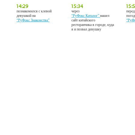
познакомился с клевой
через
перед
девушкой на
“РуФокс Каталог”
нашел
погод
“РуФокс Знакомства”
сайт китайского
“РуФ
ресторанчика в городе, куда
я и позвал девушку