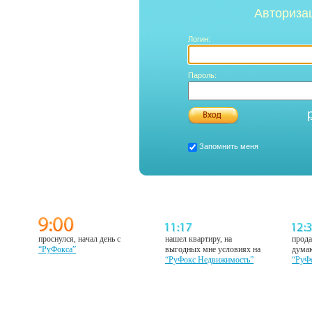
Авториза
Логин:
Пароль:
Запомнить меня
проснулся, начал день с
нашел квартиру, на
прода
“РуФокса”
выгодных мне условиях на
думаю
“РуФокс Недвижимость”
“РуФ