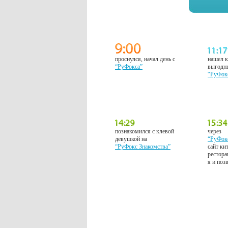
проснулся, начал день с
нашел к
“РуФокса”
выгодн
“РуФок
познакомился с клевой
через
девушкой на
“РуФок
“РуФокс Знакомства”
сайт ки
рестора
я и поз