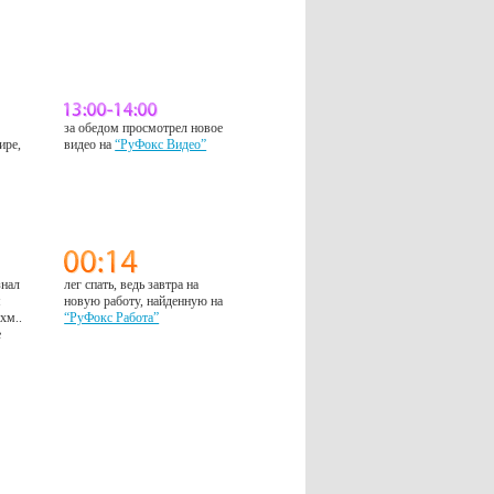
за обедом просмотрел новое
ире,
видео на
“РуФокс Видео”
знал
лег спать, ведь завтра на
м
новую работу, найденную на
 хм..
“РуФокс Работа”
е