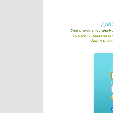
Уникальность портала Ru
после регистрации на в
Вашим мнени
Л
П