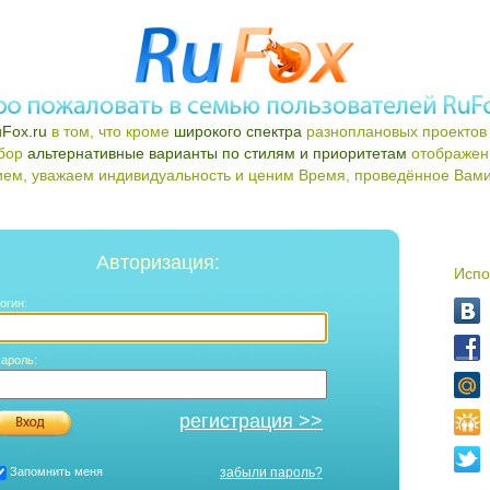
Fox.ru
в том, что кроме
широкого спектра
разноплановых проектов 
ыбор
альтернативные варианты по стилям и приоритетам
отображен
ем, уважаем индивидуальность и ценим Время, проведённое Вами 
Авторизация:
Испо
огин:
ароль:
регистрация >>
Запомнить меня
забыли пароль?