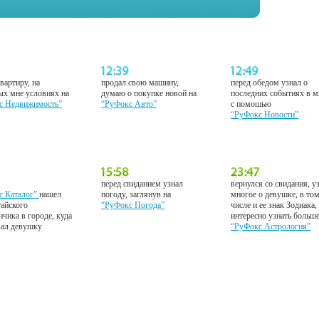
вартиру, на
продал свою машину,
перед обедом узнал о
ых мне условиях на
думаю о покупке новой на
последних событиях в м
с Недвижимость”
“РуФокс Авто”
с помошью
“РуФокс Новости”
перед свиданием узнал
вернулся со свидания, у
с Каталог”
нашел
погоду, заглянув на
многое о девушке, в то
тайского
“РуФокс Погода”
числе и ее знак Зодиака,
нчика в городе, куда
интересно узнать больш
вал девушку
“РуФокс Астрология”