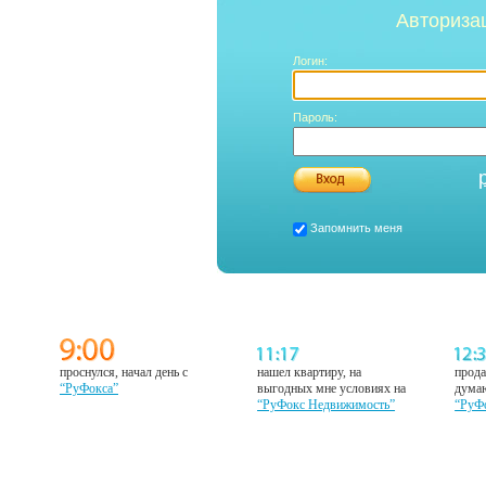
Авториза
Логин:
Пароль:
Запомнить меня
проснулся, начал день с
нашел квартиру, на
прода
“РуФокса”
выгодных мне условиях на
думаю
“РуФокс Недвижимость”
“РуФ