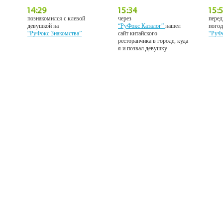
познакомился с клевой
через
перед
девушкой на
“РуФокс Каталог”
нашел
погод
“РуФокс Знакомства”
сайт китайского
“РуФ
ресторанчика в городе, куда
я и позвал девушку