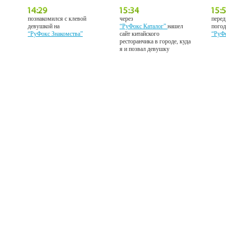
познакомился с клевой
через
перед
девушкой на
“РуФокс Каталог”
нашел
погод
“РуФокс Знакомства”
сайт китайского
“РуФ
ресторанчика в городе, куда
я и позвал девушку