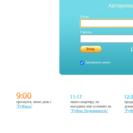
Авториза
Логин:
Пароль:
Запомнить меня
проснулся, начал день с
нашел квартиру, на
прода
“РуФокса”
выгодных мне условиях на
думаю
“РуФокс Недвижимость”
“РуФ