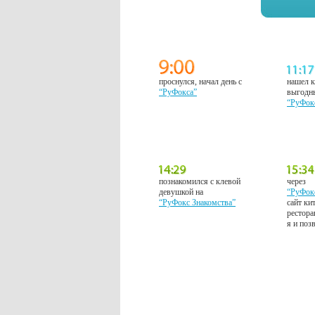
проснулся, начал день с
нашел к
“РуФокса”
выгодн
“РуФок
познакомился с клевой
через
девушкой на
“РуФок
“РуФокс Знакомства”
сайт ки
рестора
я и поз