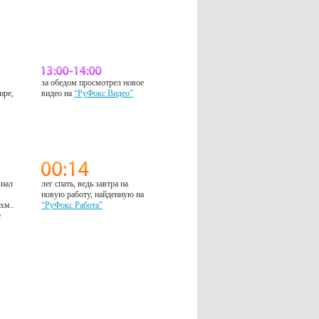
за обедом просмотрел новое
ире,
видео на
“РуФокс Видео”
знал
лег спать, ведь завтра на
м
новую работу, найденную на
 хм..
“РуФокс Работа”
е