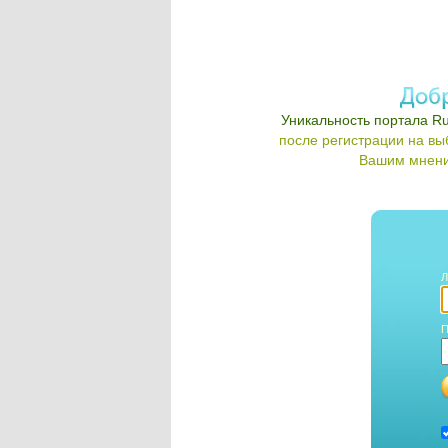
Уникальность портала Ru
после регистрации на в
Вашим мнени
Л
П