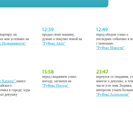
вартиру, на
продал свою машину,
перед обедом узнал о
ых мне условиях на
думаю о покупке новой на
последних событиях в м
с Недвижимость”
“РуФокс Авто”
с помошью
“РуФокс Новости”
перед свиданием узнал
вернулся со свидания, у
с Каталог”
нашел
погоду, заглянув на
многое о девушке, в то
тайского
“РуФокс Погода”
числе и ее знак Зодиака,
нчика в городе, куда
интересно узнать больш
вал девушку
“РуФокс Астрология”